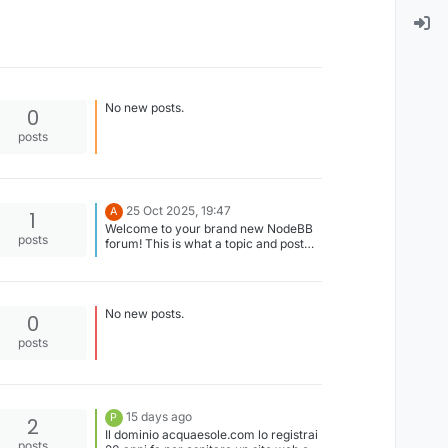
No new posts.
0
posts
25 Oct 2025, 19:47
A
1
Welcome to your brand new NodeBB
posts
forum! This is what a topic and post
looks like. As an administrator, you
can edit the post's title and content. To
customise your forum, go to the
Administrator Control Panel. You can
No new posts.
0
modify all aspects of your forum
there, including installation of third-
posts
party plugins. Additional Resources
NodeBB Documentation Community
Support Forum Project repository
15 days ago
P
2
Il dominio acquaesole.com lo registrai
posts