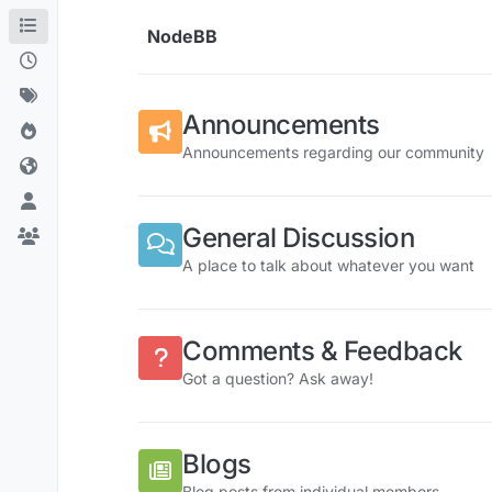
Skip to content
NodeBB
Announcements
Announcements regarding our community
General Discussion
A place to talk about whatever you want
Comments & Feedback
Got a question? Ask away!
Blogs
Blog posts from individual members